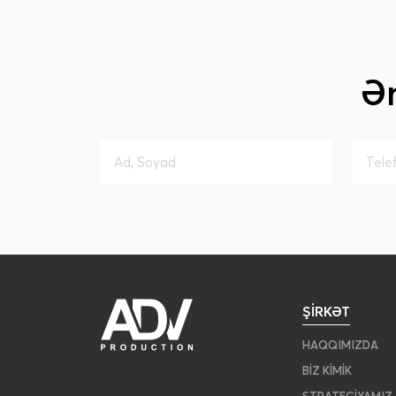
Ə
ŞIRKƏT
HAQQIMIZDA
BIZ KIMIK