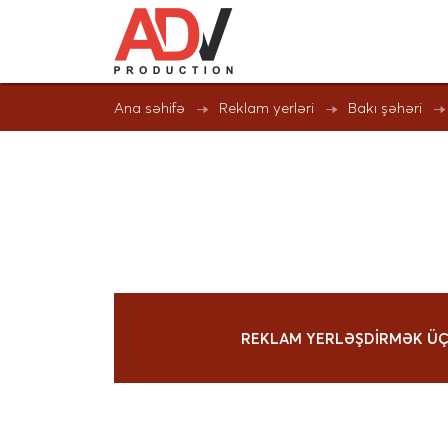
Ana səhifə
Reklam yerləri
Bakı şəhəri
REKLAM YERLƏŞDIRMƏK Ü