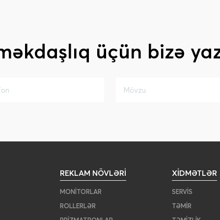
məkdaşlıq üçün bizə yaz
REKLAM NÖVLƏRI
XIDMƏTLƏR
MONITORLAR
SERVIS
ROLLERLƏR
TƏMIR