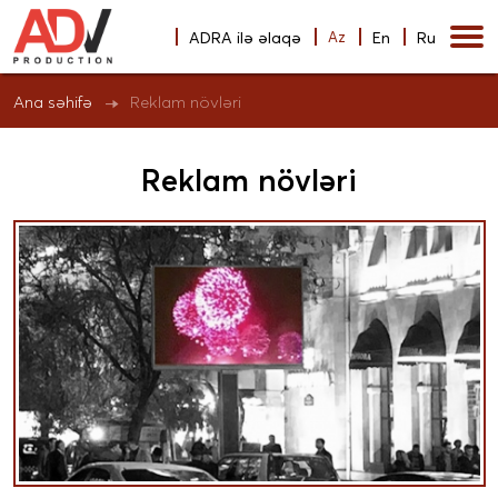
ADRA ilə əlaqə
Az
En
Ru
Reklam növləri
Ana səhifə
Reklam növləri