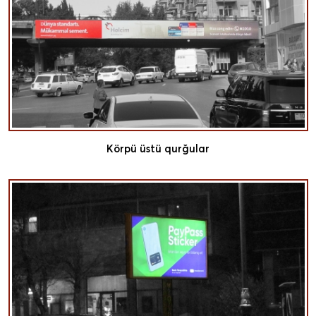
Körpü üstü qurğular