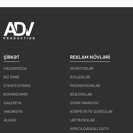
ŞIRKƏT
REKLAM NÖVLƏRI
HAQQIMIZDA
MONITORLAR
BIZ KIMIK
ROLLERLƏR
STRATEGIYAMIZ
PRIZMATRONLAR
KOMANDAMIZ
BILBORDLAR
QALEREYA
DIVAR PANNOSU
VAKANSIYA
KÖRPÜ ÜSTÜ QURĞULAR
ƏLAQƏ
LAYTBOKSLAR
AYRICA DAYAQLI QUTU