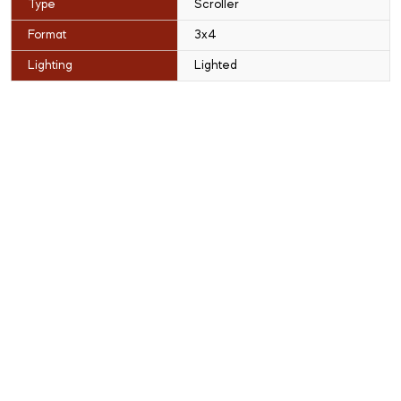
Type
Scroller
Format
3x4
Lighting
Lighted