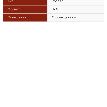
Тип
Роллер
Формат
3x4
Освещение
С освещением