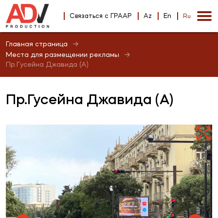
Связаться с ГРААР
Az
En
Ru
Главная страница
Места для размещении рекламы
Пр.Гусейна Джавида (А)
Пр.Гусейна Джавида (А)