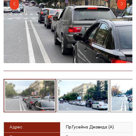
Адрес
Пр.Гусейна Джавида (А)