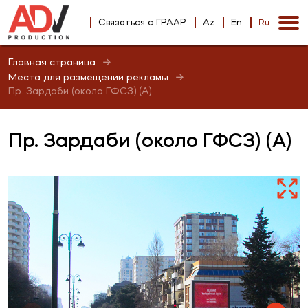
Связаться с ГРААР
Az
En
Ru
Главная страница
Места для размещении рекламы
Пр. Зардаби (около ГФСЗ) (А)
Пр. Зардаби (около ГФСЗ) (А)