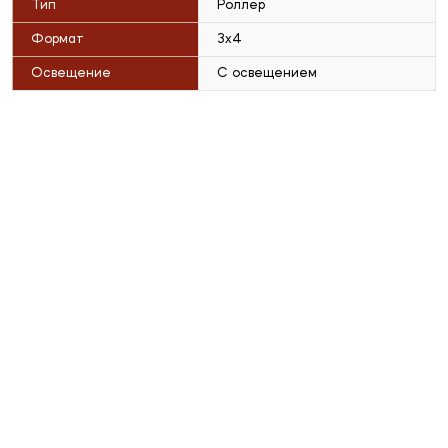
Тип
Роллер
Формат
3x4
Освещение
С освещением