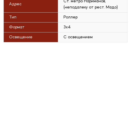
Ст. метро Нариманов,
Адрес
(неподалеку от рест. Мадо)
Тип
Роллер
Формат
3x4
Освещение
С освещением