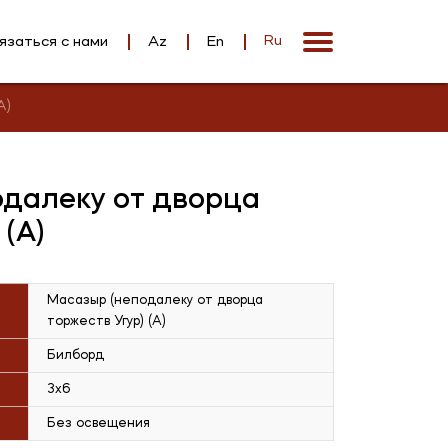
язаться с нами
Az
En
Ru
А)
далеку от дворца
 (А)
Масазыр (неподалеку от дворца
торжеств Угур) (А)
Билборд
3x6
Без освещения