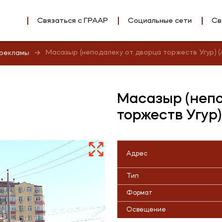
Связаться с ГРААР
Социальные сети
Св
Масазыр (неподалеку от дворца торжеств Угур) (
 рекламы
Масазыр (непо
торжеств Угур)
Адрес
Тип
Формат
Освещение